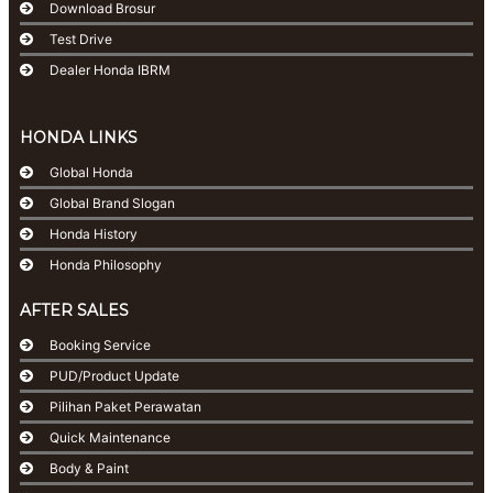
Download Brosur
Test Drive
Dealer Honda IBRM
HONDA LINKS
Global Honda
Global Brand Slogan
Honda History
Honda Philosophy
AFTER SALES
Booking Service
PUD/Product Update
Pilihan Paket Perawatan
Quick Maintenance
Body & Paint