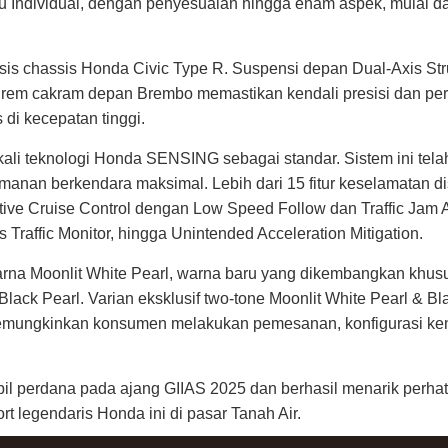
u Individual, dengan penyesuaian hingga enam aspek, mulai dar
asis chassis Honda Civic Type R. Suspensi depan Dual-Axis St
rta rem cakram depan Brembo memastikan kendali presisi dan perf
di kecepatan tinggi.
ali teknologi
Honda SENSING
sebagai standar. Sistem ini tel
manan berkendara maksimal. Lebih dari 15 fitur keselamatan di
ive Cruise Control dengan Low Speed Follow dan Traffic Jam As
 Traffic Monitor, hingga Unintended Acceleration Mitigation.
rna Moonlit White Pearl, warna baru yang dikembangkan khusus 
Black Pearl. Varian eksklusif two-tone Moonlit White Pearl & 
memungkinkan konsumen melakukan pemesanan, konfigurasi ken
mpil perdana pada ajang GIIAS 2025 dan berhasil menarik perh
t legendaris Honda ini di pasar Tanah Air.