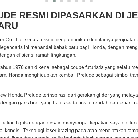
DE RESMI DIPASARKAN DI J
BARU
r Co., Ltd. secara resmi mengumumkan dimulainya penjualan 
legendaris ini menandai babak baru bagi Honda, dengan meng
ngan efisiensi ramah lingkungan.
ahun 1978 dan dikenal sebagai coupe futuristis yang selalu me
eenam, Honda menghidupkan kembali Prelude sebagai simbol t
 New Honda Prelude terinspirasi dari gerakan glider yang mela
engan garis bodi yang halus serta postur rendah dan lebar, me
ction lights dengan desain menyerupai kepakan sayap, dileng
bagai kondisi. Teknologi laser brazing pada atap menciptakan ta