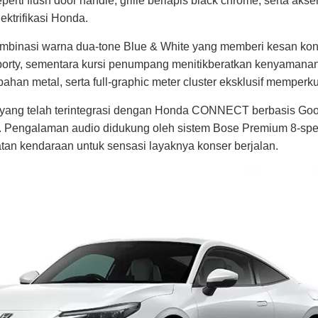
perti flush door handle, grille berlapis black chrome, serta ak
ktrifikasi Honda.
binasi warna dua-tone Blue & White yang memberi kesan kontr
orty, sementara kursi penumpang menitikberatkan kenyamanan.
bahan metal, serta full-graphic meter cluster eksklusif memperku
yang telah terintegrasi dengan
Honda CONNECT
berbasis Goo
t. Pengalaman audio didukung oleh sistem Bose Premium 8-sp
tan kendaraan untuk sensasi layaknya konser berjalan.