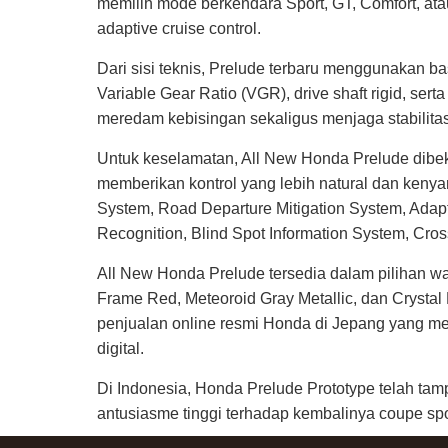
memilih mode berkendara Sport, GT, Comfort, ata
adaptive cruise control.
Dari sisi teknis, Prelude terbaru menggunakan b
Variable Gear Ratio (VGR), drive shaft rigid, se
meredam kebisingan sekaligus menjaga stabilitas 
Untuk keselamatan, All New Honda Prelude dibek
memberikan kontrol yang lebih natural dan kenya
System, Road Departure Mitigation System, Adapt
Recognition, Blind Spot Information System, Cross
All New Honda Prelude tersedia dalam pilihan wa
Frame Red, Meteoroid Gray Metallic, dan Crystal 
penjualan online resmi Honda di Jepang yang 
digital.
Di Indonesia, Honda Prelude Prototype telah ta
antusiasme tinggi terhadap kembalinya coupe spor