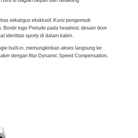
sen biru di bagian depan dan belakang
as sekaligus eksklusif. Kursi pengemudi
 Bordir logo Prelude pada headrest, desain door
at identitas sporty di dalam kabin.
gle built-in, memungkinkan akses langsung ke
eaker dengan fitur Dynamic Speed Compensation,