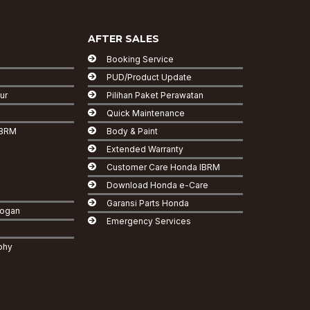
AFTER SALES
Booking Service
PUD/Product Update
ur
Pilihan Paket Perawatan
Quick Maintenance
IBRM
Body & Paint
Extended Warranty
Customer Care Honda IBRM
Download Honda e-Care
Garansi Parts Honda
logan
Emergency Services
phy