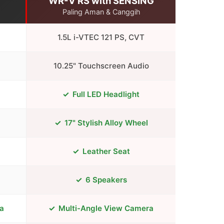
WR-V RS with SENSING
Paling Aman & Canggih
1.5L i-VTEC 121 PS, CVT
10.25" Touchscreen Audio
Full LED Headlight
17" Stylish Alloy Wheel
Leather Seat
6 Speakers
a
Multi-Angle View Camera