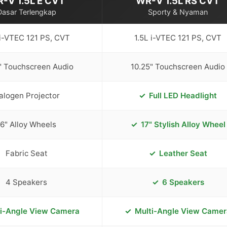
-V 1.5L E CVT
WR-V 1.5L RS CVT
Dasar Terlengkap
Sporty & Nyaman
 i-VTEC 121 PS, CVT
1.5L i-VTEC 121 PS, CVT
" Touchscreen Audio
10.25" Touchscreen Audio
alogen Projector
Full LED Headlight
16" Alloy Wheels
17" Stylish Alloy Wheel
Fabric Seat
Leather Seat
4 Speakers
6 Speakers
ti-Angle View Camera
Multi-Angle View Camer